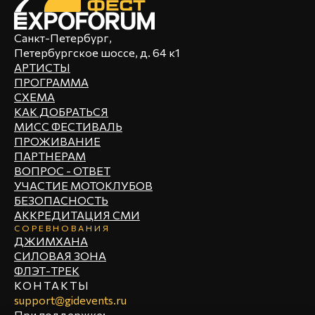
АСТРА
///
Стандрайдинг Шоу
///
ХОР ЛАБ 440 ГЦ
НЕМОДНЫЕ
///
///
Санкт-Петербург,
Петербургское шоссе, д. 64 к1
«Мисс Фестиваль» — 2 конкурс
Финал и награждение
///
///
АРТИСТЫ
победительницы конкурса «Мисс
ПРОГРАММА
JEANS N'ROSES
///
Фестиваль»
СХЕМА
Флэт- трек
///
КАК ДОБРАТЬСЯ
16:45
BEARWOLF
МИСС ФЕСТИВАЛЬ
DM TRIBUTE SPB
///
ПРОЖИВАНИЕ
Розыгрыш мотоцикла
ПАРТНЕРАМ
Флэт- трек
///
ВОПРОС - ОТВЕТ
METAL MANIACS
18:00
///
КОМНАТА КУЛЬТУРЫ
УЧАСТИЕ МОТОКЛУБОВ
БЕЗОПАСНОСТЬ
Силовое Шоу
///
ЗАКРЫТИЕ ФЕСТИВАЛЯ
20:00
АККРЕДИТАЦИЯ СМИ
СОРЕВНОВАНИЯ
EASY DIZZY
///
ДЖИМХАНА
СИЛОВАЯ ЗОНА
Стантрайдинг Шоу
///
ФЛЭТ-ТРЕК
IP ORCHESTRA
///
КОНТАКТЫ
support@gidevents.ru
«Мисс Фестиваль» — 3 конкурс
///
При поддержке: