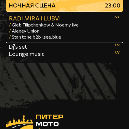
НОЧНАЯ СЦЕНА
23:00
RADI MIRA I LUBVI
///
/
Gleb Filipchenkow & Noemy live
/
Alexey Union
/
Stan tone b2b i.see.blue
Dj's set
///
Lounge music
///
НАЧАЛО ДНЕВНОЙ ПРОГРАММЫ
НАЧАЛО ДНЕВНОЙ ПРОГРАММЫ
11:00
11:00
Мотофристайл и Мотошар Шоу
///
ДЕКАБРЬ
///
BEAT DEVILS
///
Награждение победителя
///
Силовое Шоу
соревнований по джимхане
///
GARY MOORE TRIBUTE
ДЖИНСЫ ТАРКОВСКОГО
///
///
Джимхана Шоу
Награждение победителей
///
///
соревнований силовой зоны
TURBOSH
///