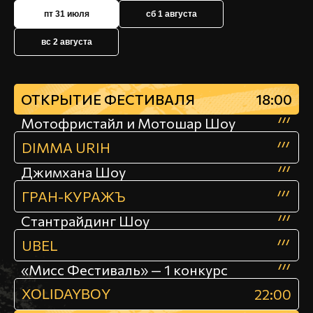
пт 31 июля
сб 1 августа
вс 2 августа
ОТКРЫТИЕ ФЕСТИВАЛЯ
18:00
Мотофристайл и Мотошар Шоу
///
DIMMA URIH
///
Джимхана Шоу
///
ГРАН-КУРАЖЪ
///
Стантрайдинг Шоу
///
UBEL
///
«Мисс Фестиваль» — 1 конкурс
///
22:00
XOLIDAYBOY